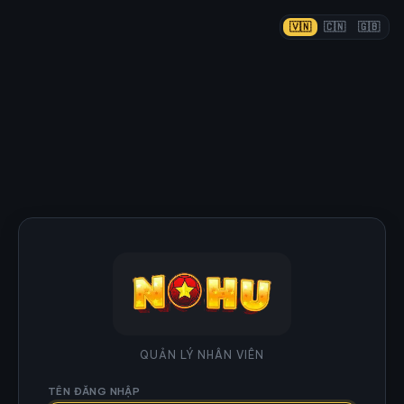
🇻🇳
🇨🇳
🇬🇧
QUẢN LÝ NHÂN VIÊN
TÊN ĐĂNG NHẬP